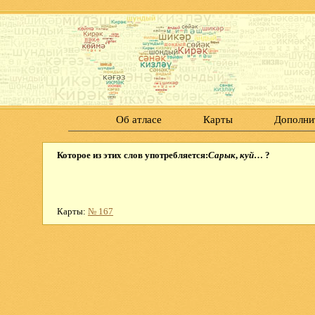
Об атласе
Карты
Дополни
Которое из этих слов употребляется:
Сарык
,
куй
… ?
Карты:
№ 167