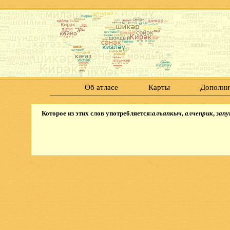
Об атласе
Карты
Дополни
Которое из этих слов употребляется:
алъяпкыч
,
алчеприк
,
запу