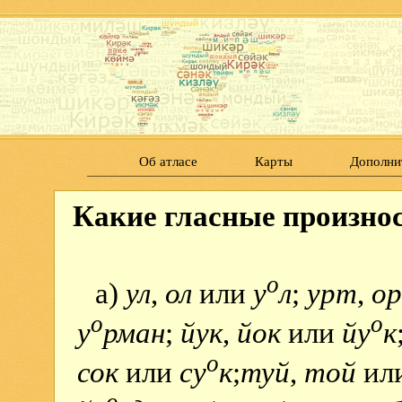
Об атласе
Карты
Дополни
Какие гласные произнос
о
а)
ул
,
ол
или
у
л
;
урт
,
о
о
о
у
рман
;
йук
,
йок
или
йу
к
о
сок
или
су
к
;
туй
,
той
ил