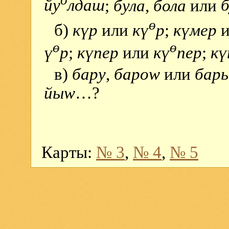
о
йу
лдаш
;
була
,
бола
или
б
ө
б)
күр
или
кү
р
;
күмер
и
ө
ө
ү
р
;
күпер
или
кү
пер
;
кү
в)
бару
,
бароw
или
бар
йыw
…?
Карты:
№ 3
,
№ 4
,
№ 5