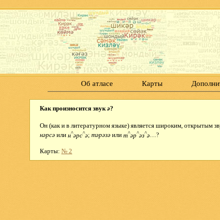
Об атласе
Карты
Дополни
Как произносится звук
ә
?
Он (как и в литературном языке) является широким, открытым з
^
^
^
^
^
нәрсә
или
н
әрс
ә
;
тәрәзә
или
т
әр
әз
ә
…?
Карты:
№ 2