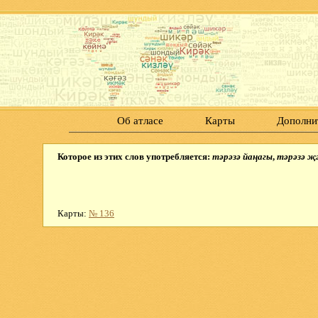
Об атласе
Карты
Дополни
Которое из этих слов употребляется:
тәрәзә йаңагы
,
тәрәзә җә
Карты:
№ 136