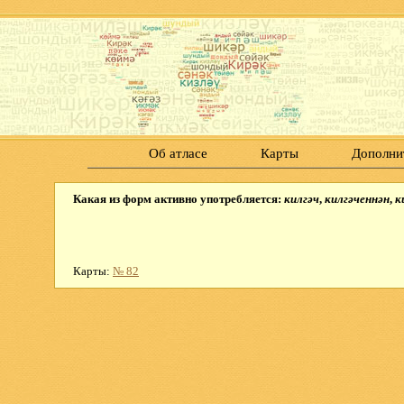
Об атласе
Карты
Дополни
Какая из форм активно употребляется:
килгәч
,
килгәченнән
,
к
Карты:
№ 82