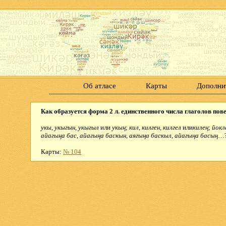
Об атласе
Карты
Дополни
Как образуется форма 2 л. единственного числа глаголов пов
укы
,
укыгын
,
укыгыл
или
укың
;
кил
,
килген
,
килгел
или
килең
;
йокл
айагыңа бас
,
айагыңа баскын
,
аягыңа баскыл
,
айагыңа басың
…
Карты:
№ 104