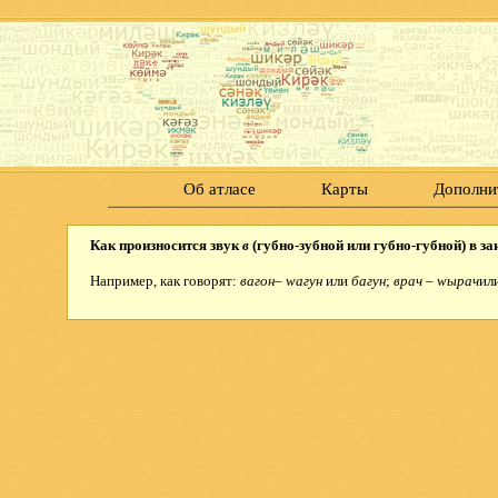
Об атласе
Карты
Дополни
Как произносится звук
в
(губно-зубной или губно-губной) в 
Например, как говорят:
вагон
–
w
агун
или
багун
;
врач
–
wырач
ил