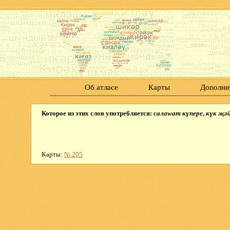
Об атласе
Карты
Дополни
Которое из этих слов употребляется:
салаwат күпере
,
күк җәй
Карты:
№ 205