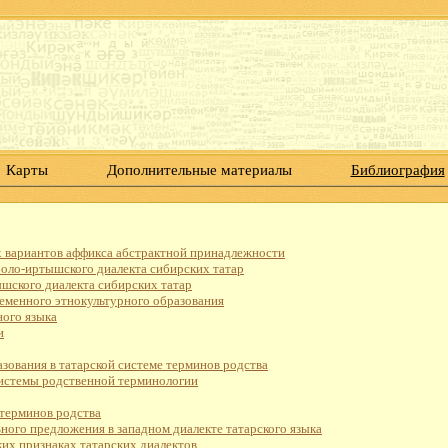
Карты
Дополнительные материалы
Библиография
ах вариантов аффикса абстрактной принадлежности
оболо-иртышского диалекта сибирских татар
ышского диалекта сибирских татар
ременного этнокультурного образования
ного языка
и
зования в татарской системе терминов родства
системы родственной терминологии
 терминов родства
ного предложения в западном диалекте татарского языка
их признаках татарских диалектов