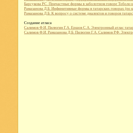
Барсукова Р.С. Причастные формы в заболотном говоре Тоболо-
Рамазанова Д.Б. Инфинитивные формы в татарских говорах (по к
Рамазанова Д.Б. К вопросу о системе диалектов и говоров татарс
Создание атласа
Салимов Ф.И. Пилюгин Г.А. Ершов С.А. Электронный атлас тата
Салимов Ф.И. Рамазанова Д.Б. Пилюгин Г.А. Салимов Р.Ф. Элект