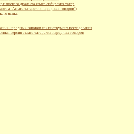
иртышского диалекта языка сибирских татар
артам "Атласа татарских народных говоров")
кого языка
рских народных говоров как инструмент исследования
ронная версия атласа татарских народных говоров