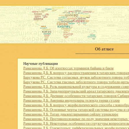
Об атласе
Научные публикации
Рамазанова Д.Б. Об изоглоссах терминов бийана и бием
Рамазанова Д.Б. К вопросу распространения в татарских говор
Барсукова Р.С. Система согласных звуков заболотного говора т
Барсукова Р.С. Система гласных заболотного говора тоболо-ирт
Рамазанова Д.Б. Роль национальной культуры в содержании сов
Рамазанова Д.Б. Западноприуральский ареал татарского диалект
Рамазанова Д.Б. Древние особенности татарских говоров Сибир
Рамазанова Д.Б. Америка индеецлары телендә төрки сүзләр
Рамазанова Д.Б. К вопросу морфологического способа словообра
Рамазанова Д.Б. Основные черты татарской системы родства и 
Рамазанова Д.Б. Татар диалектларыннан сөйләү үрнәкләре
Рамазанова Д.Б. Противоположные по полу значения некоторых
Рамазанова Д.Б. Некоторые особенности структуры вопроситель
Рамазанова Д.Б. О некоторых дифференциальных морфологическ